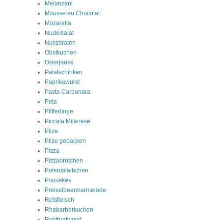
Melanzani
Mousse au Chocolat
Mozarella
Nudelsalat
Nussbraten
Obstkuchen
Osterjause
Palatschinken
Paprikawurst
Pasta Carbonara
Peta
Pfifferlinge
Piccata Milanese
Pilze
Pilze gebacken
Pizza
Pizzabrötchen
Polentalaibchen
Popcakes
Preiselbeermarmelade
Reisfleisch
Rhabarberkuchen
Rostbratwurst