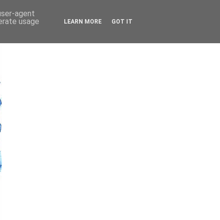
 user-agent
nerate usage
LEARN MORE
GOT IT