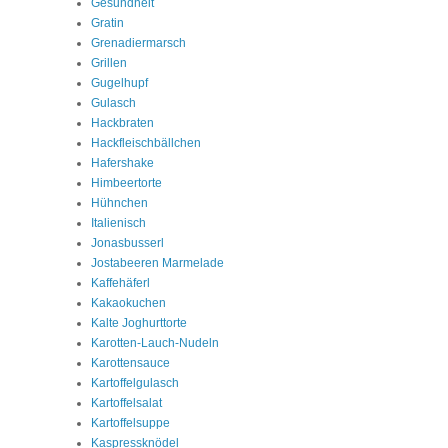
Gesundheit
Gratin
Grenadiermarsch
Grillen
Gugelhupf
Gulasch
Hackbraten
Hackfleischbällchen
Hafershake
Himbeertorte
Hühnchen
Italienisch
Jonasbusserl
Jostabeeren Marmelade
Kaffehäferl
Kakaokuchen
Kalte Joghurttorte
Karotten-Lauch-Nudeln
Karottensauce
Kartoffelgulasch
Kartoffelsalat
Kartoffelsuppe
Kaspressknödel