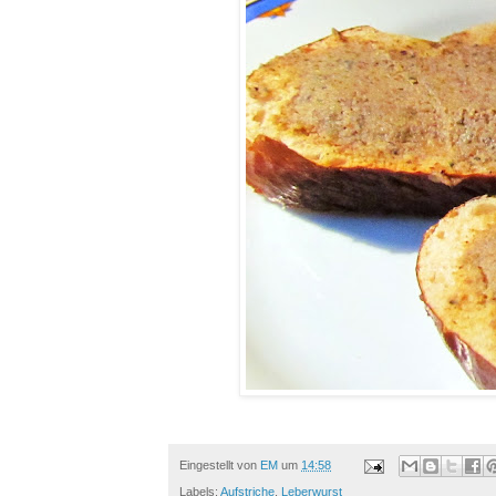
Eingestellt von
EM
um
14:58
Labels:
Aufstriche
,
Leberwurst