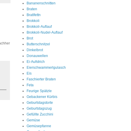
Bananenschnitten
Braten
Bratlfettn
Brokkoli
Brokkoli-Auflauf
Brokkoli-Nudel-Auflauf
Brot
nachher
Butterschnitzel
Dinkelbrot
Donauwellen
Ei-Aufstrich
Eierschwammerlgulasch
Eis
Faschierter Braten
Feta
Feurige Spätzle
Gebackener Kürbis
Geburtstagstorte
Geburtstagszug
Gefüllte Zucchini
Gemüse
Gemüsepfanne