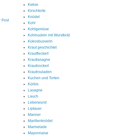
Kekse
Kirschtorte
Knödel
r Post
Kohl
Kohlgemüse
Kohlnudeln mit Wurstbrät
Kokosbusserln
Kraut geschichtet
Krautfleckerl
Krautlasagne
Krautnockerl
Krautrouladen
Kuchen und Torten
Kürbis
Lasagne
Lauch
Leberwurst
Liptauer
Manner
Marillenknödel
Marmelade
Mayonnaise