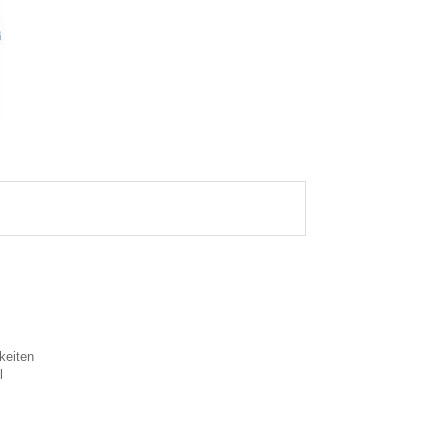
keiten
l