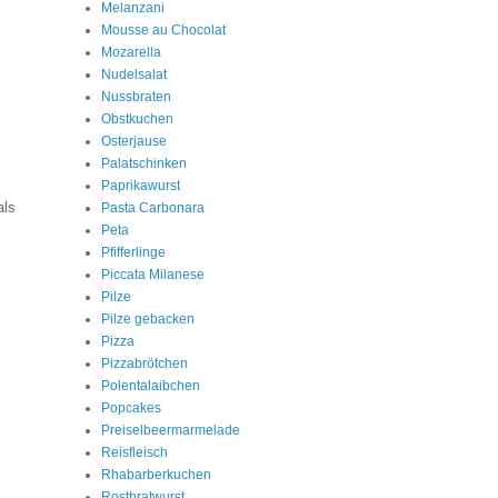
Melanzani
Mousse au Chocolat
Mozarella
Nudelsalat
Nussbraten
Obstkuchen
Osterjause
Palatschinken
Paprikawurst
als
Pasta Carbonara
Peta
Pfifferlinge
Piccata Milanese
Pilze
Pilze gebacken
Pizza
Pizzabrötchen
Polentalaibchen
Popcakes
Preiselbeermarmelade
Reisfleisch
Rhabarberkuchen
Rostbratwurst