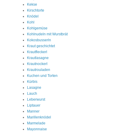
Kekse
Kirschtorte
Knödel
Kohl
Kohlgemüse
Kohlnudeln mit Wurstbrät
Kokosbusserln
Kraut geschichtet
Krautfleckerl
Krautlasagne
Krautnockerl
Krautrouladen
Kuchen und Torten
Kürbis
Lasagne
Lauch
Leberwurst
Liptauer
Manner
Marillenknödel
Marmelade
Mayonnaise