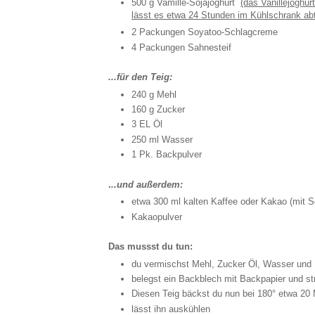
500 g Vamille-Sojajoghurt
(das Vanillejoghur
lässt es etwa 24 Stunden im Kühlschrank abt
2 Packungen Soyatoo-Schlagcreme
4 Packungen Sahnesteif
...für den Teig:
240 g Mehl
160 g Zucker
3 EL Öl
250 ml Wasser
1 Pk. Backpulver
.
..und außerdem:
etwa 300 ml kalten Kaffee oder Kakao (mit S
Kakaopulver
Das mussst du tun:
du vermischst Mehl, Zucker Öl, Wasser und 
belegst ein Backblech mit Backpapier und st
Diesen Teig bäckst du nun bei 180° etwa 20
lässt ihn auskühlen