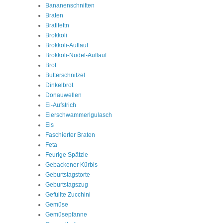
Bananenschnitten
Braten
Bratlfettn
Brokkoli
Brokkoli-Auflauf
Brokkoli-Nudel-Auflauf
Brot
Butterschnitzel
Dinkelbrot
Donauwellen
Ei-Aufstrich
Eierschwammerlgulasch
Eis
Faschierter Braten
Feta
Feurige Spätzle
Gebackener Kürbis
Geburtstagstorte
Geburtstagszug
Gefüllte Zucchini
Gemüse
Gemüsepfanne