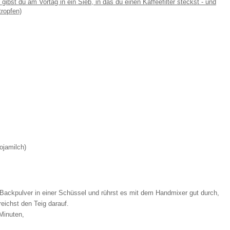
t gibst du am Vortag in ein Sieb, in das du einen Kaffeefilter steckst - und
ropfen)
ojamilch)
Backpulver in einer Schüssel und rührst es mit dem Handmixer gut durch,
reichst den Teig darauf.
 Minuten,