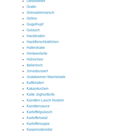
Gesundheit
Gratin
Grenadiermarsch
Grillen
Gugelhupf
Gulasch
Hackbraten
Hackfleischbällchen
Hafershake
Himbeertorte
Hühnchen
Italienisch
Jonasbusserl
Jostabeeren Marmelade
Kaffehäferl
Kakaokuchen
Kalte Joghurttorte
Karotten-Lauch-Nudeln
Karottensauce
Kartoffelgulasch
Kartoffelsalat
Kartoffelsuppe
Kaspressknödel