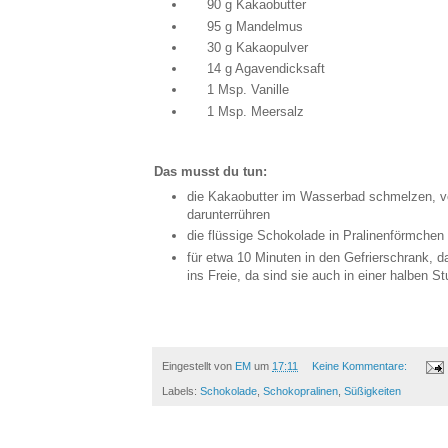
90 g Kakaobutter
95 g Mandelmus
30 g Kakaopulver
14 g Agavendicksaft
1 Msp. Vanille
1 Msp. Meersalz
Das musst du tun:
die Kakaobutter im Wasserbad schmelzen, 
darunterrühren
die flüssige Schokolade in Pralinenförmchen 
für etwa 10 Minuten in den Gefrierschrank, d
ins Freie, da sind sie auch in einer halben St
Eingestellt von
EM
um
17:11
Keine Kommentare:
Labels:
Schokolade
,
Schokopralinen
,
Süßigkeiten