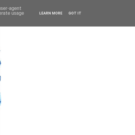
 user-agent
nerate usage
LEARN MORE
GOT IT