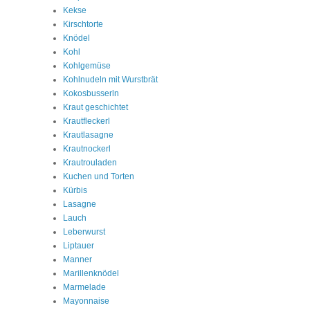
Kekse
Kirschtorte
Knödel
Kohl
Kohlgemüse
Kohlnudeln mit Wurstbrät
Kokosbusserln
Kraut geschichtet
Krautfleckerl
Krautlasagne
Krautnockerl
Krautrouladen
Kuchen und Torten
Kürbis
Lasagne
Lauch
Leberwurst
Liptauer
Manner
Marillenknödel
Marmelade
Mayonnaise