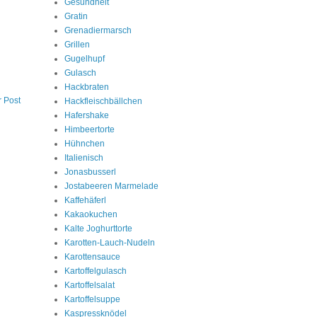
Gesundheit
Gratin
Grenadiermarsch
Grillen
Gugelhupf
Gulasch
Hackbraten
r Post
Hackfleischbällchen
Hafershake
Himbeertorte
Hühnchen
Italienisch
Jonasbusserl
Jostabeeren Marmelade
Kaffehäferl
Kakaokuchen
Kalte Joghurttorte
Karotten-Lauch-Nudeln
Karottensauce
Kartoffelgulasch
Kartoffelsalat
Kartoffelsuppe
Kaspressknödel