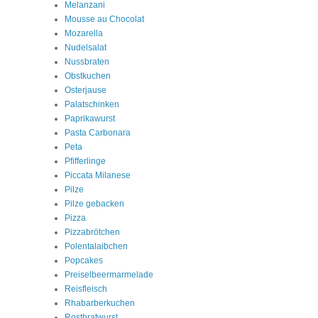
Melanzani
Mousse au Chocolat
Mozarella
Nudelsalat
Nussbraten
Obstkuchen
Osterjause
Palatschinken
Paprikawurst
Pasta Carbonara
Peta
Pfifferlinge
Piccata Milanese
Pilze
Pilze gebacken
Pizza
Pizzabrötchen
Polentalaibchen
Popcakes
Preiselbeermarmelade
Reisfleisch
Rhabarberkuchen
Rostbratwurst