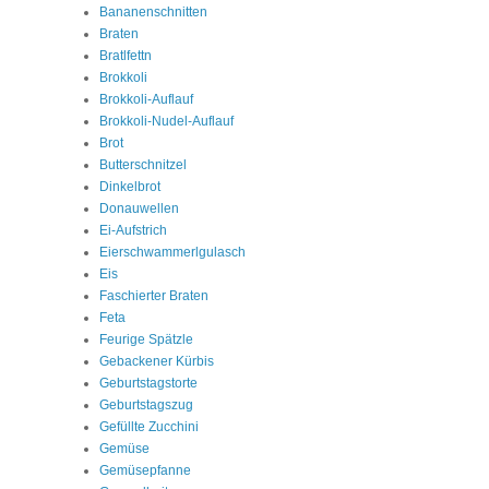
Bananenschnitten
Braten
Bratlfettn
Brokkoli
Brokkoli-Auflauf
Brokkoli-Nudel-Auflauf
Brot
Butterschnitzel
Dinkelbrot
Donauwellen
Ei-Aufstrich
Eierschwammerlgulasch
Eis
Faschierter Braten
Feta
Feurige Spätzle
Gebackener Kürbis
Geburtstagstorte
Geburtstagszug
Gefüllte Zucchini
Gemüse
Gemüsepfanne