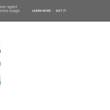
 user-agent
nerate usage
LEARN MORE
GOT IT